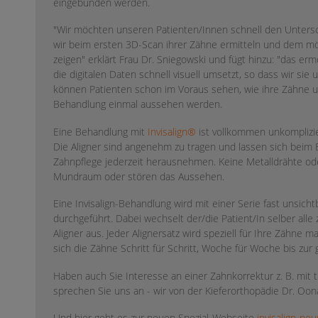
eingebunden werden.
"Wir möchten unseren Patienten/Innen schnell den Untersch
wir beim ersten 3D-Scan ihrer Zähne ermitteln und dem mög
zeigen" erklärt Frau Dr. Sniegowski und fügt hinzu: "das erm
die digitalen Daten schnell visuell umsetzt, so dass wir si
können Patienten schon im Voraus sehen, wie ihre Zähne 
Behandlung einmal aussehen werden.
Eine Behandlung mit
Invisalign®
ist vollkommen unkomplizier
Die Aligner sind angenehm zu tragen und lassen sich beim 
Zahnpflege jederzeit herausnehmen. Keine Metalldrähte od
Mundraum oder stören das Aussehen.
Eine Invisalign-Behandlung wird mit einer Serie fast unsic
durchgeführt. Dabei wechselt der/die Patient/In selber al
Aligner aus. Jeder Alignersatz wird speziell für Ihre Zähne m
sich die Zähne Schritt für Schritt, Woche für Woche bis zu
Haben auch Sie Interesse an einer Zahnkorrektur z. B. mit 
sprechen Sie uns an - wir von der Kieferorthopädie Dr. Oon
Und hier geht es zur neuen Spezial-Webseite
invisalign-ne