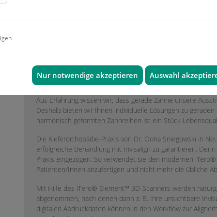
Aligner-Schienen. Auf der neuen Spezial-
Webseite zum Thema Invisalign-Aligner-
System wird Ihnen ein Einblick in die
Korrektur Ihrer Zahnfehlstellung mit
igen
transparenten Invisalign-Alignerschienen geboten.
Die Invisalign-Zahnspange steht für eine der modernsten 
Kieferorthopädie und für ein phantastisches, gesundes Läc
Nur notwendige akzeptieren
Auswahl akzeptier
eignet sich für zahlreiche Zahnfehlstellungen sowohl bei J
Aus Erfahrung wissen wir, dass gerade Zähne unsere Ausstr
Deshalb bieten wir Ihnen individuelle Lösungen zu geraden
harmonisch geformten Zahnreihen ist ein Stück Lebensquali
Die Kieferorthopädie-Praxis von Dr. Oona Sniegowski in Neu
erfolgreiche Behandlung mit Invisalign zu garantieren. Denn d
Praxis eingezogen. So verwendet sie den modernen iTero®
Patienten/Innen anzufertigen und nicht mehr die übliche 
Mit Hilfe des iTero® Element™ 3D-Scanners werden naturge
abgenommen, nach denen dann z. B. Ihre unsichtbare Invis
digitalen Abdruckdaten können in den Workflow zur Alignerh