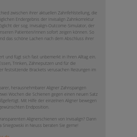
ied zwischen ihrer aktuellen Zahnfehlstellung, die
lichen Endergebnis der Invisalign Zahnkorrektur
öglicht der sog. Invisalign-Outcome-Simulator, der
e unseren Patienten/Innen sofort zeigen können. So
und das schöne Lachen nach dem Abschluss ihrer
t und fügt sich fast unbemerkt in Ihren Alltag ein.
Essen, Trinken, Zähneputzen und für die
er festsitzende Brackets verusachen Reizungen im
htbarer, herausnehmbarer Aligner Zahnspangen
le zwei Wochen die Schienen gegen einen neuen Satz
aßgefertigt. Mit Hilfe der einzelnen Aligner bewegen
r gewünschten Endposition.
transparenten Alignerschienen von Invisalign? Dann
a Sniegowski in Neuss beraten Sie gerne!
uss.de