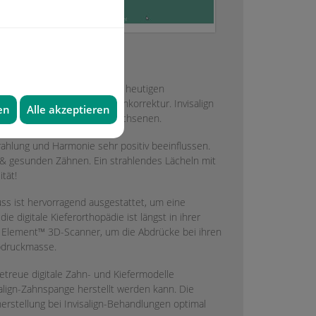
Behandlungsmethoden in der heutigen
heln schon während der Zahnkorrektur. Invisalign
en
Alle akzeptieren
ugendlichen als auch bei Erwachsenen.
ahlung und Harmonie sehr positiv beeinflussen.
 & gesunden Zähnen. Ein strahlendes Lächeln mit
tät!
ss ist hervorragend ausgestattet, um eine
ie digitale Kieferorthopädie ist längst in ihrer
 Element™ 3D-Scanner, um die Abdrücke bei ihren
Abdruckmasse.
treue digitale Zahn- und Kiefermodelle
align-Zahnspange herstellt werden kann. Die
erstellung bei Invisalign-Behandlungen optimal