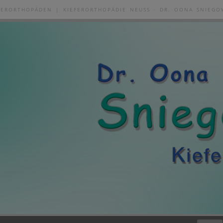
FERORTHOPÄDEN | KIEFERORTHOPÄDIE NEUSS · DR. OONA SNIEGO