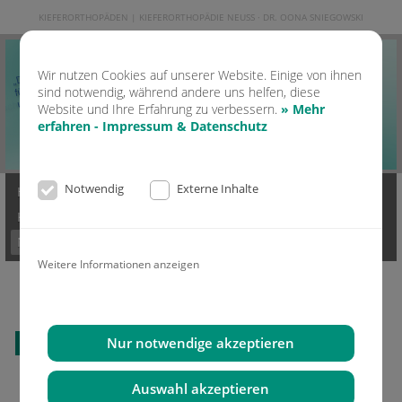
KIEFERORTHOPÄDEN | KIEFERORTHOPÄDIE NEUSS · DR. OONA SNIEGOWSKI
Wir nutzen Cookies auf unserer Website. Einige von ihnen
sind notwendig, während andere uns helfen, diese
Website und Ihre Erfahrung zu verbessern.
» Mehr
erfahren - Impressum & Datenschutz
Notwendig
Externe Inhalte
Home
Kontakt
Praxis
Ästhetik & Lachen
KFO Erwachsene
KFO Kinder
Moderne KFO
Invisalign
News
Mediathek
Impressum & Datenschutz
Weitere Informationen anzeigen
Nur notwendige akzeptieren
Alle News lesen
Auswahl akzeptieren