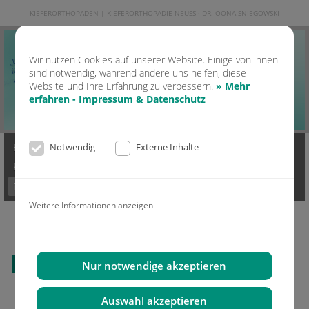
KIEFERORTHOPÄDEN | KIEFERORTHOPÄDIE NEUSS · DR. OONA SNIEGOWSKI
Wir nutzen Cookies auf unserer Website. Einige von ihnen
sind notwendig, während andere uns helfen, diese
Website und Ihre Erfahrung zu verbessern.
» Mehr
erfahren - Impressum & Datenschutz
Home
Kontakt
Praxis
Ästhetik & Lachen
Notwendig
Externe Inhalte
KFO Erwachsene
KFO Kinder
Moderne KFO
Invisalign
News
Mediathek
Impressum & Datenschutz
Weitere Informationen anzeigen
Alle News lesen
Nur notwendige akzeptieren
Auswahl akzeptieren