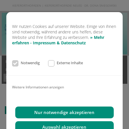
KIEFERORTHOPÄDEN | KIEFERORTHOPÄDIE NEUSS · DR. OONA SNIEGOWSKI
Wir nutzen Cookies auf unserer Website. Einige von ihnen
sind notwendig, während andere uns helfen, diese
Website und Ihre Erfahrung zu verbessern.
» Mehr
erfahren - Impressum & Datenschutz
Home
Kontakt
Praxis
Ästhetik & Lachen
Notwendig
Externe Inhalte
KFO Erwachsene
KFO Kinder
Moderne KFO
Invisalign
News
Mediathek
Impressum & Datenschutz
Weitere Informationen anzeigen
Alle News lesen
Nur notwendige akzeptieren
Auswahl akzeptieren