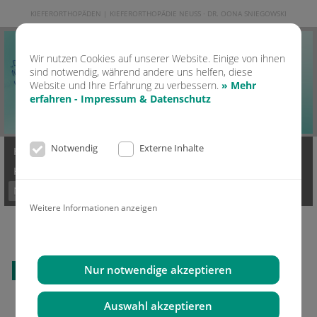
KIEFERORTHOPÄDEN | KIEFERORTHOPÄDIE NEUSS · DR. OONA SNIEGOWSKI
Wir nutzen Cookies auf unserer Website. Einige von ihnen
sind notwendig, während andere uns helfen, diese
Website und Ihre Erfahrung zu verbessern.
» Mehr
erfahren - Impressum & Datenschutz
Notwendig
Externe Inhalte
Home
Kontakt
Praxis
Ästhetik & Lachen
KFO Erwachsene
KFO Kinder
Moderne KFO
Invisalign
News
Mediathek
Impressum & Datenschutz
Weitere Informationen anzeigen
Nur notwendige akzeptieren
Alle News lesen
Auswahl akzeptieren