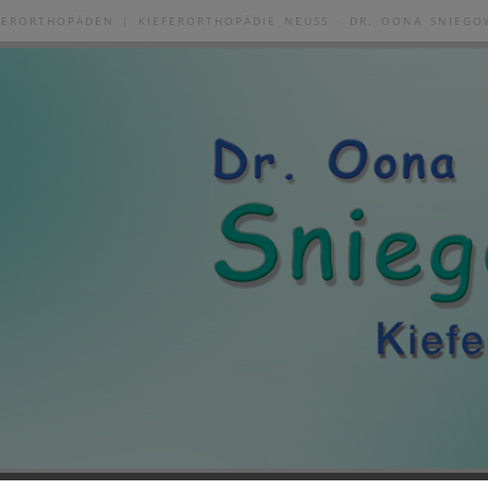
FERORTHOPÄDEN | KIEFERORTHOPÄDIE NEUSS · DR. OONA SNIEGO