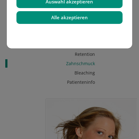
Auswahl akzeptieren
Keramik Brackets
Selbstligierendes Bracket BioQuick
Alle akzeptieren
Mikroimplantate
Sportmundschutz
Schnarchertherapie
Retention
Zahnschmuck
Bleaching
Patienteninfo