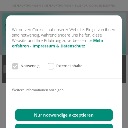
KIEFERORTHOPÄDEN | KIEFERORTHOPÄDIE NEUSS · DR. OONA SNIEGOWSKI
Wir nutzen Cookies auf unserer Website. Einige von ihnen
sind notwendig, während andere uns helfen, diese
Website und Ihre Erfahrung zu verbessern.
» Mehr
erfahren - Impressum & Datenschutz
Home
Kontakt
Praxis
Ästhetik & Lachen
Notwendig
Externe Inhalte
KFO Erwachsene
KFO Kinder
Moderne KFO
Invisalign
News
Mediathek
Impressum & Datenschutz
Weitere Informationen anzeigen
Kieferorthopädie für Erwachsene
Nur notwendige akzeptieren
Die Lingualbehandlung
Invisalign